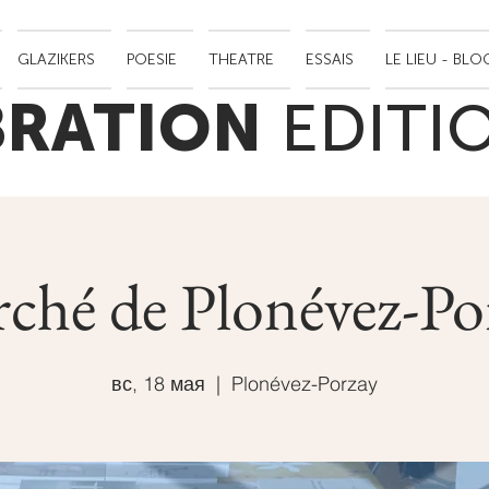
GLAZIKERS
POESIE
THEATRE
ESSAIS
LE LIEU - BLO
BRATION
EDITI
ché de Plonévez-Po
вс, 18 мая
  |  
Plonévez-Porzay