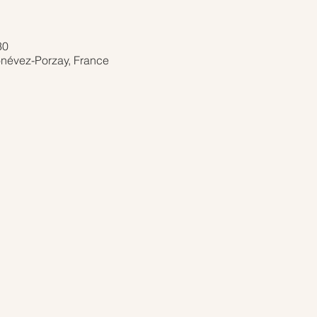
30
onévez-Porzay, France