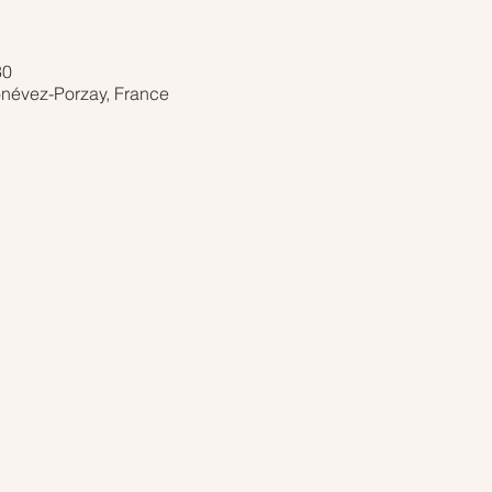
30
onévez-Porzay, France