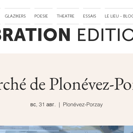
GLAZIKERS
POESIE
THEATRE
ESSAIS
LE LIEU - BLO
BRATION
EDITI
ché de Plonévez-Po
вс, 31 авг.
  |  
Plonévez-Porzay