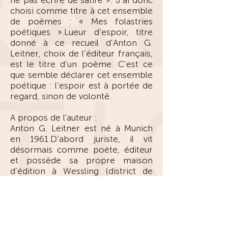
ne pas écrire de satire ». J’ai donc
choisi comme titre à cet ensemble
de poèmes : « Mes folastries
poétiques ».Lueur d’espoir, titre
donné à ce recueil d’Anton G.
Leitner, choix de l’éditeur français,
est le titre d’un poème. C’est ce
que semble déclarer cet ensemble
poétique : l’espoir est à portée de
regard, sinon de volonté.
A propos de l'auteur :
Anton G. Leitner est né à Munich
en 1961.D’abord juriste, il vit
désormais comme poète, éditeur
et possède sa propre maison
d’édition à Wessling (district de
Starnberg). Il édite depuis 1993 la
revue annuelle « Das Gedicht » qui,
au fil des années, s’est fortement
développée et présente à chaque
numéro un large éventail de la