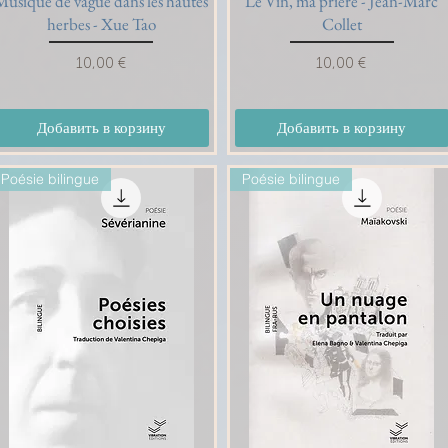
Musique de vague dans les hautes
Le Vin, ma prière - Jean-Marc
herbes - Xue Tao
Collet
Цена
Цена
10,00 €
10,00 €
Добавить в корзину
Добавить в корзину
Poésie bilingue
Poésie bilingue