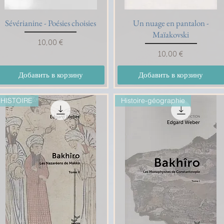
Sévérianine - Poésies choisies
Быстрый просмотр
Un nuage en pantalon -
Быстрый просмотр
Maïakovski
Цена
10,00 €
Цена
10,00 €
Добавить в корзину
Добавить в корзину
HISTOIRE
Histoire-géographie