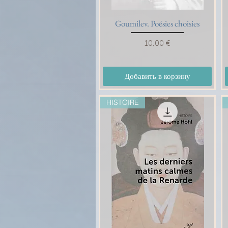
Goumilev. Poésies choisies
Быстрый просмотр
Цена
10,00 €
Добавить в корзину
HISTOIRE