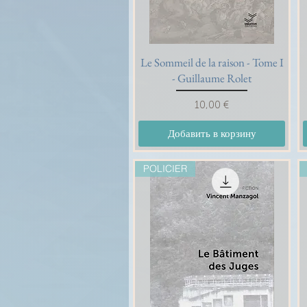
Le Sommeil de la raison - Tome I
Быстрый просмотр
- Guillaume Rolet
Цена
10,00 €
Добавить в корзину
POLICIER