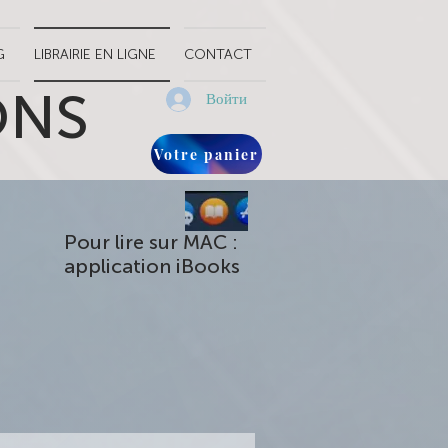
G
LIBRAIRIE EN LIGNE
CONTACT
ONS
Войти
Votre panier
Pour lire sur MAC :
application iBooks