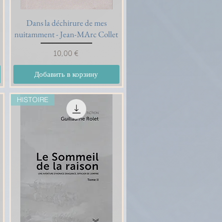
Dans la déchirure de mes
Быстрый просмотр
nuitamment - Jean-MArc Collet
Цена
10,00 €
Добавить в корзину
HISTOIRE