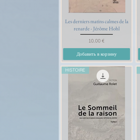
Les derniers matins calmes de la
Быстрый просмотр
renarde - Jérôme Hohl
Цена
10,00 €
Добавить в корзину
HISTOIRE