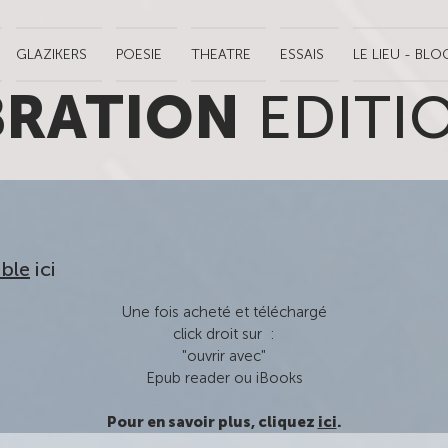
GLAZIKERS
POESIE
THEATRE
ESSAIS
LE LIEU - BLO
BRATION
EDITI
ble
ici
Une fois acheté et téléchargé
click droit sur :
"ouvrir avec"
Epub reader ou iBooks
Pour en savoir plus, cliquez
ici
.