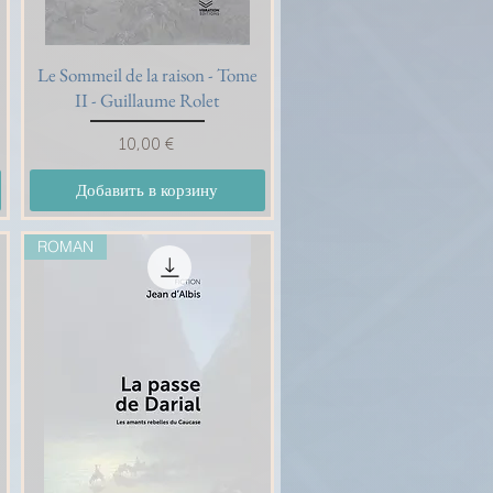
Le Sommeil de la raison - Tome
Быстрый просмотр
II - Guillaume Rolet
Цена
10,00 €
Добавить в корзину
ROMAN