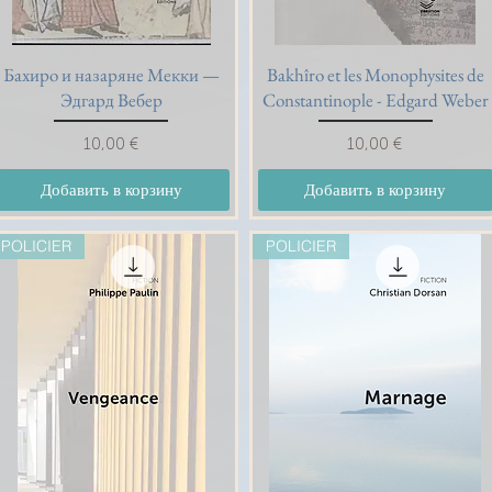
Бахиро и назаряне Мекки —
Быстрый просмотр
Bakhîro et les Monophysites de
Быстрый просмотр
Эдгард Вебер
Constantinople - Edgard Weber
Цена
Цена
10,00 €
10,00 €
Добавить в корзину
Добавить в корзину
POLICIER
POLICIER