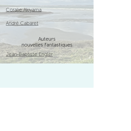
Coralie Akiyama
André Cabaret
Auteurs
nouvelles fantastiques
Jean-Baptiste Engler