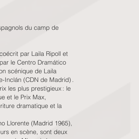
 espagnols du camp de
coécrit par Laila Ripoll et
 par le Centro Dramático
ion scénique de Laila
lle-Inclán (CDN de Madrid) .
x les plus prestigieux : le
ue et le Prix Max,
riture dramatique et la
ano Llorente (Madrid 1965),
eurs en scène, sont deux