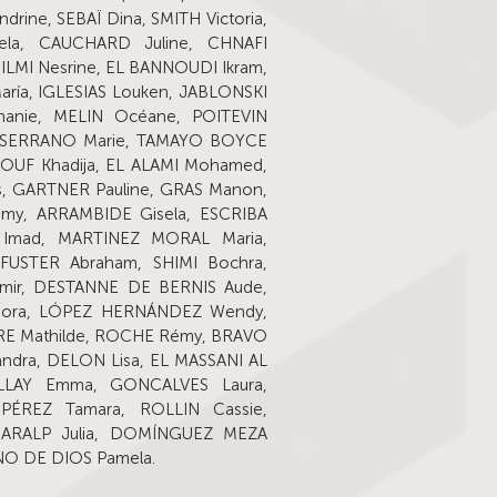
rine, SEBAÏ Dina, SMITH Victoria,
la, CAUCHARD Juline, CHNAFI
LMI Nesrine, EL BANNOUDI Ikram,
aría, IGLESIAS Louken, JABLONSKI
hanie, MELIN Océane, POITEVIN
, SERRANO Marie, TAMAYO BOYCE
IOUF Khadija, EL ALAMI Mohamed,
s, GARTNER Pauline, GRAS Manon,
y, ARRAMBIDE Gisela, ESCRIBA
I Imad, MARTINEZ MORAL Maria,
USTER Abraham, SHIMI Bochra,
mir, DESTANNE DE BERNIS Aude,
 Nora, LÓPEZ HERNÁNDEZ Wendy,
YRE Mathilde, ROCHE Rémy, BRAVO
andra, DELON Lisa, EL MASSANI AL
LLAY Emma, GONCALVES Laura,
PÉREZ Tamara, ROLLIN Cassie,
 CARALP Julia, DOMÍNGUEZ MEZA
ANO DE DIOS Pamela.