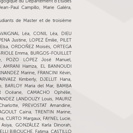
dagogique du Département d’Études
Jean-Paul Campillo, Marie Galéra,
tudiants de Master et de troisième
CAVAIGNAL Léa, CONIL Léa, DIEU
ENA Justine, LOPEZ Émilie, PILET
SO Elsa, ORDOÑEZ Moisés, ORTEGA
e, BRIOLE Emma, BURGOS-FOUILLET
ie, POZO LÓPEZ José Manuel,
EL AMRANI Hamza, EL BANNOUDI
FERNANDEZ Marine, FRANCINI Kévin,
ARVAEZ Kimberly, DJELLIT Hana,
o, BARLOY Maria del Mar, BAMBA
ER Océane, CAMACHO Ophélie,
ANDEZ LANDOUZY Louis, MAURIZ
harlotte, PREVOSTAT Amandine,
GOULT Caïna, TRENTIN Marine,
a, CURTO Margaux, FAYNEL Lucie,
 Asiya, GONZÁLEZ Karla Dinorah,
ELLI BIBOUCHE, Fatima, CASTILLO