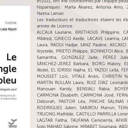
et 2021, ont été coordonnés par l’équipe pé
hispaniques : Marta Álvarez, Antonia Amo, 
Naïma Lamari.
Les traducteurs et traductrices étaient les é
année de Licence :
ALCALA Lauriane, BRETHOUS Philippine, 
Mildred, GRIECO Axelle, LACAVE Leanna, LAP
Laura, RAOUI Hadjar, SANZ Pauline, ASCA
Krystelle, PRIETO Philippe, BONNEFOI Alic
Samantha, GONZALEZ Jade, PÉREZ Jul
SÁNCHEZ-JEREZ Bárbara, BORG Malory, 
Abdel, EL IDRISSI Najiha, EL YAZIDI Leïla, 
MOUSSET Loïc, VITALE Anaïs, CHRISTIN N
MARTÍN RULLÁN Laura, RUIZ DÍAZ Leonard
Manouan Kandy, BENSIALI Rabia, BOY
CARMONA Élisabeth, CARMONA José, FERN
Déborah, PASTOR Léa, PINCHE SALINAS C
RODRIGUES Julien, SABIROU Manon, TEMA
TRUONG Mathilde, CASTILLO PARRILLA Loren
LAGTAB Fatiha, TAUFANA Cenicienta, AFKIR
Solo MAHAD Sabrine, MRABET Soumaya, ABD