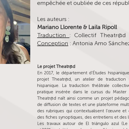
empêchée et oubliée de ces républ
Les auteurs :
Mariano Llorente & Laila Ripoll
Traduction
: Collectif Theatr@d 
Conception
: Antonia Amo Sánche
Le projet Theatr@d
En 2017, le département d’Études hispaniques
projet Theatr@d, un atelier de traduction
hispanique. La traduction théâtrale collect
pratique insérée dans le cursus du Master
Theatr@d naît ainsi comme un projet pédago
de diffusion de textes et une plateforme mult
des rubriques qui contextualisent l’œuvre e
des fiches synoptiques, des entretiens et des l
Les travaux autour de El triángulo azul (Le T