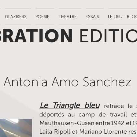
GLAZIKERS
POESIE
THEATRE
ESSAIS
LE LIEU - BLO
BRATION
EDITI
Antonia Amo Sanchez
Le Triangle bleu
retrace le
déportés au camp de travail et
Mauthausen-Gusen entre 1942 et 1
Laila Ripoll et Mariano Llorente res