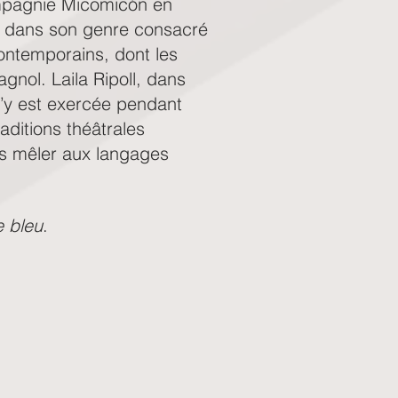
mpagnie Micomicón en
ue dans son genre consacré
ontemporains, dont les
gnol. Laila Ripoll, dans
s’y est exercée pendant
aditions théâtrales
s mêler aux langages
e bleu
.