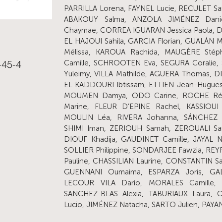
PARRILLA Lorena, FAYNEL Lucie, RECULET Sand
ABAKOUY Salma, ANZOLA JIMÉNEZ Danie
Chaymae, CORREA IGUARAN Jessica Paola, DI
EL HAJOUI Sahila, GARCIA Florian, GUALÁN M
Mélissa, KAROUA Rachida, MAUGÈRE Stép
-45-4
Camille, SCHROOTEN Eva, SEGURA Coralie
Yuleimy, VILLA Mathilde, AGUERA Thomas, D
EL KADDOURI Ibtissam, ETTIEN Jean-Hugue
MOUMEN Damya, ODO Carine, ROCHE Rém
Marine, FLEUR D’EPINE Rachel, KASSIOU
MOULIN Léa, RIVERA Johanna, SÁNCHEZ F
SHIMI Iman, ZERIOUH Samah, ZEROUALI Sa
DIOUF Khadija, GAUDINET Camille, JAYAL
SOLLIER Philippine, SONDARJEE Fawzia, RE
Pauline, CHASSILIAN Laurine, CONSTANTIN S
GUENNANI Oumaima, ESPARZA Joris, GA
LECOUR VILA Darío, MORALES Camille, 
SANCHEZ-BLAS Alexia, TABURIAUX Laura,
Lucio, JIMÉNEZ Natacha, SARTO Julien, PAY