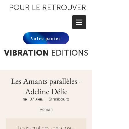
POUR LE RETROUVER
Votre panier
VIBRATION
EDITIONS
Les Amants parallèles -
Adeline Délie
пн, 07 янв.
  |  
Strasbourg
Roman
Les inscriptions sont closes