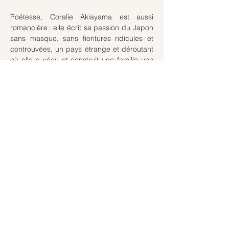
Poétesse, Coralie Akiayama est aussi 
romancière : elle écrit sa passion du Japon 
sans masque, sans fioritures ridicules et 
controuvées, un pays étrange et déroutant 
où elle a vécu et construit une famille une 
quinzaine d’années durant.
En lire plus >
Partager cet événement