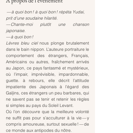
À propos de l'événement
 — à quoi bon ! à quoi bon ! répéta Yudai, 
prit d’une soudaine hilarité.
— Chante-moi plutôt une chanson 
japonaise.
— à quoi bon !
Lèvres bleu ciel
 nous plonge brutalement 
dans le bain nippon. L’auteure portraiture le 
comportement des étrangers, Français, 
Américains ou autres, fraîchement arrivés 
au Japon, ce pays fantasmé et mystérieux, 
où l’impair, imprévisible, impardonnable, 
guette. à rebours, elle décrit l’attitude 
impatiente des Japonais à l’égard des 
Gaïjins, ces étrangers un peu barbares, qui 
ne savent pas se tenir et retenir les règles 
si simples au pays du Soleil Levant.
Où l’on découvre que la meilleure volonté 
ne suffit pas pour s’acculturer à la vie — y 
compris amoureuse, surtout sexuelle ! — de 
ce monde aux antipodes du nôtre.