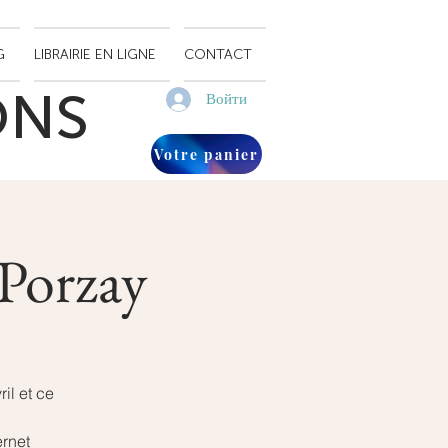
G
LIBRAIRIE EN LIGNE
CONTACT
ONS
Войти
Votre panier
-Porzay
il et ce
ernet