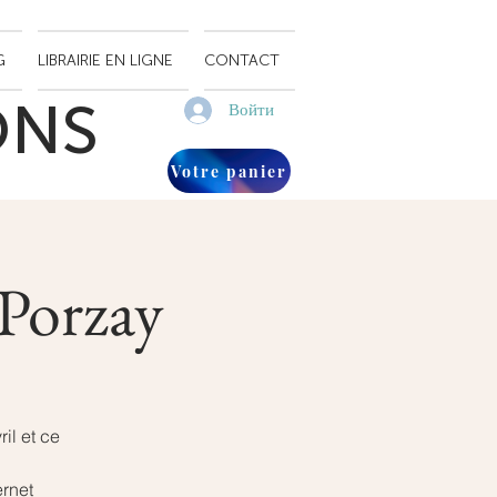
G
LIBRAIRIE EN LIGNE
CONTACT
ONS
Войти
Votre panier
-Porzay
il et ce
ernet