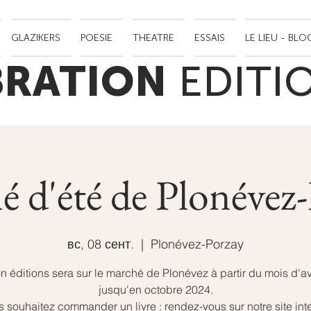
GLAZIKERS
POESIE
THEATRE
ESSAIS
LE LIEU - BLO
BRATION
EDITI
 d'été de Plonévez
вс, 08 сент.
  |  
Plonévez-Porzay
on éditions sera sur le marché de Plonévez à partir du mois d'avr
jusqu'en octobre 2024.
 souhaitez commander un livre : rendez-vous sur notre site int