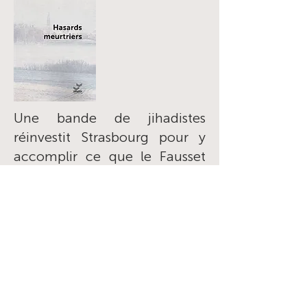
Une bande de jihadistes
réinvestit Strasbourg pour y
accomplir ce que le Fausset
n’avait pas réussi. L’équipe de
Jean Malo est de nouveau et
bien malgré elle contrainte de
reprendre du service.
Strasbourg échapera-t-elle
cette fois encore à la furie
meurtrière des sbires d’Adjani