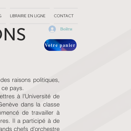
G
LIBRAIRIE EN LIGNE
CONTACT
ONS
Войти
Votre panier
des raisons politiques,
e ce pays.
ttres à l'Université de
Genève dans la classe
mencé de travailler à
es. Il a participé à de
ands chefs d'orchestre