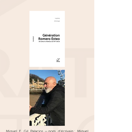
Miguel F. Gil Palacios, — nom d'écrivain : Miguel