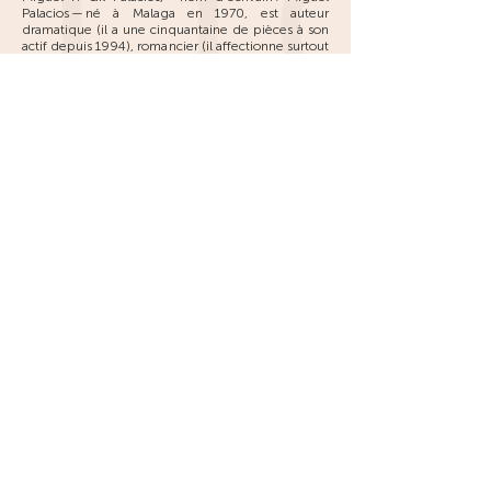
Palacios — né à Malaga en 1970, est auteur
dramatique (il a une cinquantaine de pièces à son
actif depuis 1994), romancier (il affectionne surtout
la science-fiction), poète, metteur en scène,
directeur de compagnie. Il est titulaire d’un
doctorat et professeur à L’École Supérieure d’Art
Dramatique (ESAD) de Séville. Son dernier roman
Zona de sombras vient de paraître (Séville, M.A.R.
éditor, 2022).
Cet ouvrage a été publié avec le concours de
l’Université de Strasbourg et le soutien de ses
équipes Culture et Histoire dans l’Espace Roman
et ITI-CREAA Centre de Recherche et
d’Expérimentation sur l’Acte artistique.