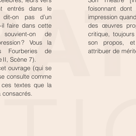
ont entrés dans le
foisonnant dont 
 dit-on pas d’un
impression quand
-il faire dans cette
des œuvres prop
e souvient-on de
critique, toujours
pression ? Vous la
son propos, e
es Fourberies de
attribuer de mérit
 II, Scène 7).
cet ouvrage (qui se
 se consulte comme
r ces textes que la
 consacrés.