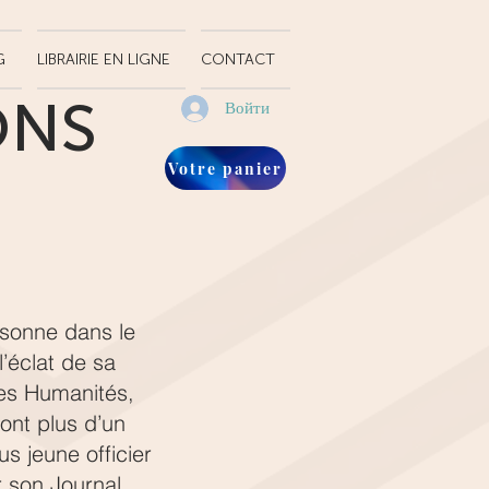
G
LIBRAIRIE EN LIGNE
CONTACT
ONS
Войти
Votre panier
ésonne dans le
l’éclat de sa
 ses Humanités,
font plus d’un
us jeune officier
r son Journal