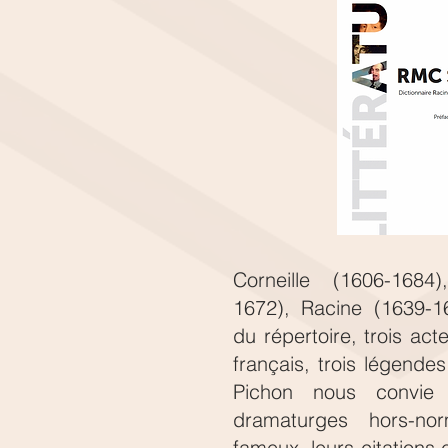
Corneille (1606-1684
1672), Racine (1639-16
du répertoire, trois act
français, trois légendes 
Pichon nous convie
dramaturges hors-no
fameux, leurs citations 