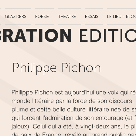
GLAZIKERS
POESIE
THEATRE
ESSAIS
LE LIEU - BLO
BRATION
EDITI
Philippe Pichon
Philippe Pichon est aujourd’hui une voix qui r
monde littéraire par la force de son discours, 
plume et cette belle culture littéraire née de
qui forcent l’admiration de son entourage (et 
jaloux). Celui qui a été, à vingt-deux ans, le pl
de paix de France, révélé au grand public pa