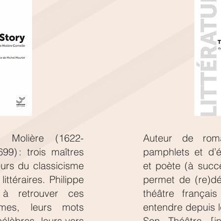
), Molière (1622-
Auteur de rom
99) : trois maîtres
pamphlets et d’ét
eurs du classicisme
et poète (à succ
littéraires. Philippe
permet de (re)dé
 à retrouver ces
théâtre frança
rmes, leurs mots
entendre depuis 
célèbres, leurs vers
Son Théâtre [i