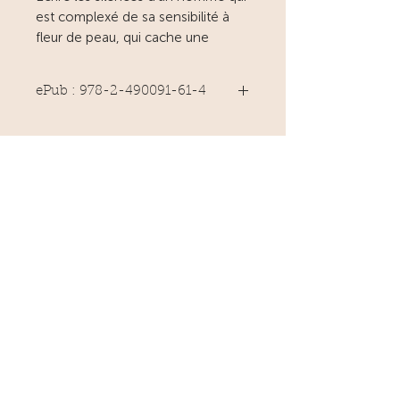
est complexé de sa sensibilité à
fleur de peau, qui cache une
expression émotionnelle intense.
C’est aussi le récit de la
ePub : 978-2-490091-61-4
renaissance du désir. Son désir.
Voici donc l’histoire d’un notable,
trentenaire d’une petite ville au
bord d’un fleuve, qui a repris
l’étude notariale de ses parents et
l’appartement familial qu’il a
baptisé : l’Étuve. Il est marié et a un
enfant. Il s’ennuie. S’il ne quitte pas
sa femme, ce n’est pas par
lâcheté, mais par paresse.
Il a eu dans sa jeunesse, une Belle
Histoire et une Inavouable. Un soir
en rentrant de l’école avec
l’Enfant, il croise la route de Belle
Histoire. Cette rencontre va