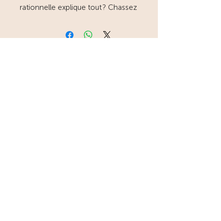
rationnelle explique tout ? Chassez
de votre esprit de telles pensées !
L’auteur vous entraîne dans des
confessions aux révélations
redoutables. Sommes- nous
certains de connaître notre
monde ? Un recueil de nouvelles
étonnantes dont le récit fera
vaciller vos certitudes.