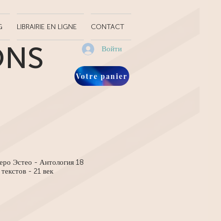
G
LIBRAIRIE EN LIGNE
CONTACT
ONS
Войти
Votre panier
еро Эстео - Антология 18
текстов - 21 век