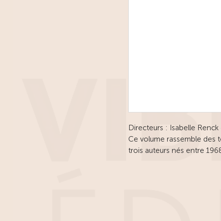
Directeurs : Isabelle Renck
Ce volume rassemble des te
trois auteurs nés entre 1
Esteo. Ce groupe d’auteurs
son nom au Prix théâtral M
Centre Andalou de Théâtre 
émergents andalous ou rés
Cet ensemble constitue un 
forme théâtrale pour un th