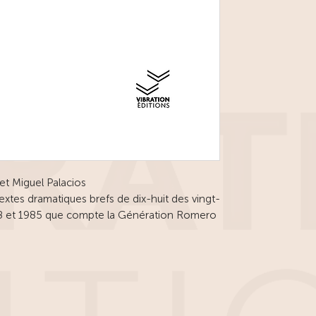
 et Miguel Palacios
xtes dramatiques brefs de dix-huit des vingt-
968 et 1985 que compte la Génération Romero
 — aussi appelés les Romeroesteos — doit
iguel Romero Esteo créé en 1997 par le
(CAT) pour soutenir les jeunes auteurs
idant en Andalousie.
bon exemple de la pratique de la petite
éâtre d’urgence, humaniste et engagé, au