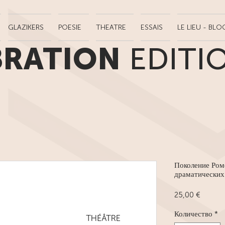
GLAZIKERS
POESIE
THEATRE
ESSAIS
LE LIEU - BLO
BRATION
EDITI
Поколение Ром
драматических 
Цена
25,00 €
Количество
*