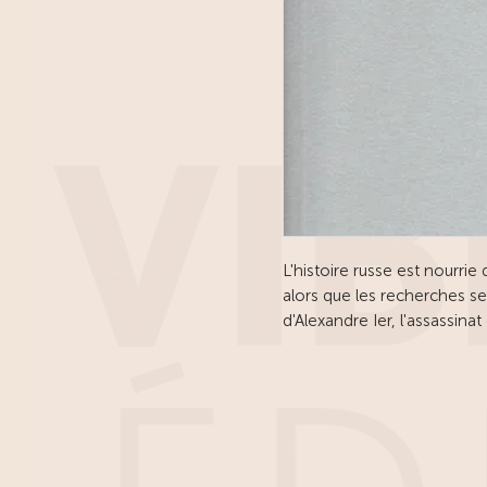
L'histoire russe est nourri
alors que les recherches se m
d'Alexandre Ier, l'assassinat
cosmonaute soviétique... 
l'existence d'un mystérieux 
vu, et l'aurait même utilisé.
les méandres de l'histoire
​Ce livre retrace les tribula
pays en pays, de ville en vi