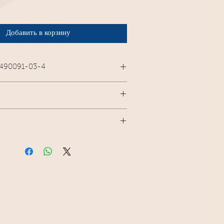
Добавить в корзину
-490091-03-4
17.
sion numérique : ePub : 978-2-
de Vibration éditions. Pas de M-P
.