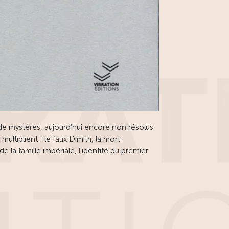
e de mystères, aujourd'hui encore non résolus
ultiplient : le faux Dimitri, la mort
 de la famille impériale, l'identité du premier
Au nombre de ces énigmes se range
appareil. Tout porte à croire que Pouchkine l'a
 Toutefois la trace de cet appareil se perd dans
 heurtée et mouvementée de la Russie.
tions de cet appareil, de siècle en siècle, de
lle, de propriétaire en propriétaire, de main en