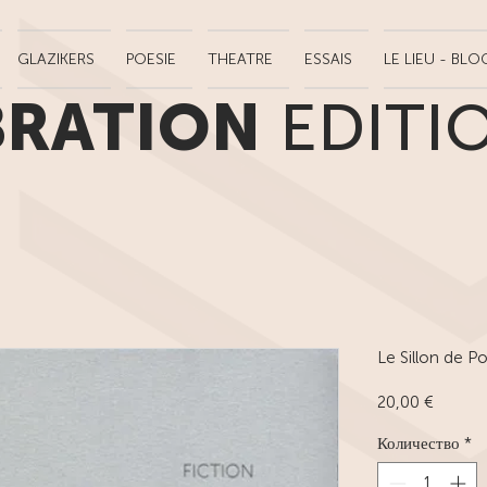
GLAZIKERS
POESIE
THEATRE
ESSAIS
LE LIEU - BLO
BRATION
EDITI
Le Sillon de P
Цена
20,00 €
Количество
*