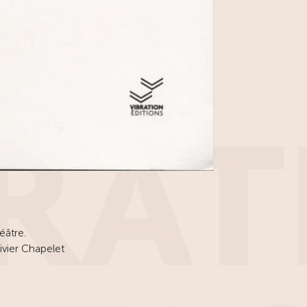
éâtre.
ivier Chapelet
 les mêmes histoires, sommes sensibles aux