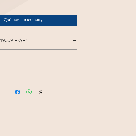
Добавить в корзину
-490091-29-4
9.
nale
: studio Le Pool d'après fonds
JM Collet..