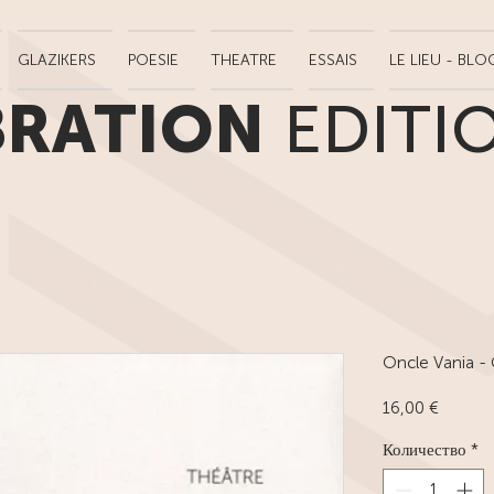
GLAZIKERS
POESIE
THEATRE
ESSAIS
LE LIEU - BLO
BRATION
EDITI
Oncle Vania - 
Цена
16,00 €
Количество
*