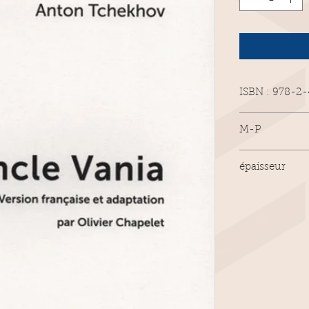
ISBN : 978-2
Novembre 201
M-P
112 pages.
Création origi
épaisseur
photo TAPS et 
8mm