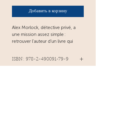
Добавить в корзину
Alex Morlock, détective privé, a
une mission assez simple :
retrouver l’auteur d’un livre qui
menace de ruiner la carrière d’un
écrivain célèbre. Mais tout se
ISBN : 978-2-490091-79-9
complique : l’auteur recherché est
retrouvé mort et Morlock doit
240 pages
également affronter le tenace
Prix : 20€
commissaire Varenne, son ennemi
Mars 2023
intime. Une mystérieuse hackeuse
lui viendra en aide