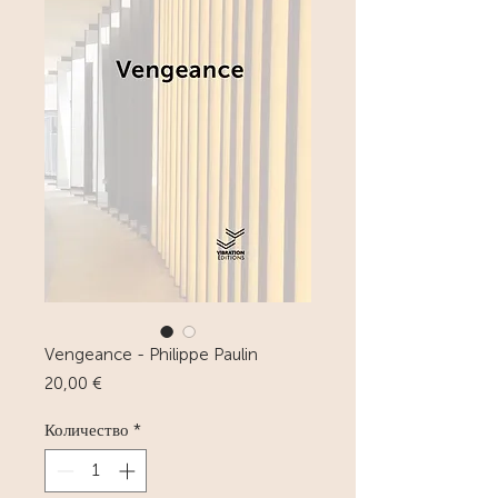
Vengeance - Philippe Paulin
Цена
20,00 €
Количество
*